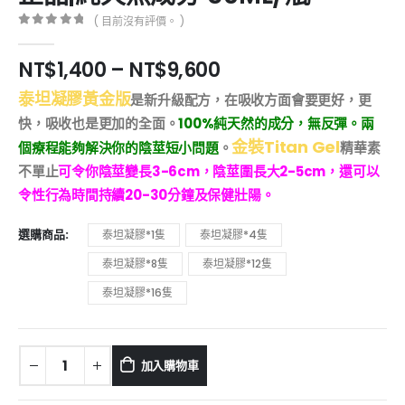
( 目前沒有評價。 )
0
out of 5
NT$
1,400
–
NT$
9,600
泰坦凝膠黃金版
是新升級配方，在吸收方面會要更好，更
快，吸收也是更加的全面。
100%純天然的成分，無反彈。兩
金裝Titan Gel
個療程能夠解決你的陰莖短小問題
。
精華素
不單止
可令你陰莖變長3-6cm，陰莖圍長大2-5cm，還可以
令性行為時間持續20-30分鐘及保健壯陽。
選購商品
泰坦凝膠*1隻
泰坦凝膠*4隻
泰坦凝膠*8隻
泰坦凝膠*12隻
泰坦凝膠*16隻
加入購物車