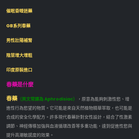
催眠昏睡迷藥
GB系列春藥
男性壯陽補腎
陰莖增大增粗
印度原裝進口
春藥是什麼
春藥
（英文常譯為 Aphrodisiac）
，原意為能夠刺激性慾、增
進性行為慾望的物質。它可能是來自天然植物精華萃取，也可能是
合成的安全化學配方。許多現代春藥針對女性設計，結合了性激素
調節、神經傳導加強與血液循環改善等多重功能，達到促進性慾與
提升高潮敏感度的效果。