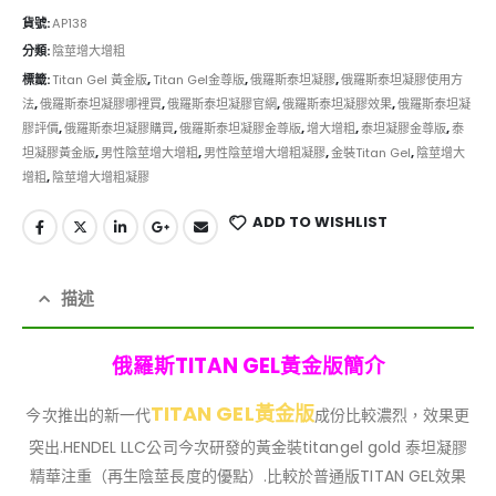
貨號:
AP138
分類:
陰莖增大增粗
標籤:
Titan Gel 黃金版
,
Titan Gel金尊版
,
俄羅斯泰坦凝膠
,
俄羅斯泰坦凝膠使用方
法
,
俄羅斯泰坦凝膠哪裡買
,
俄羅斯泰坦凝膠官網
,
俄羅斯泰坦凝膠效果
,
俄羅斯泰坦凝
膠評價
,
俄羅斯泰坦凝膠購買
,
俄羅斯泰坦凝膠金尊版
,
增大增粗
,
泰坦凝膠金尊版
,
泰
坦凝膠黃金版
,
男性陰莖增大增粗
,
男性陰莖增大增粗凝膠
,
金裝Titan Gel
,
陰莖增大
增粗
,
陰莖增大增粗凝膠
ADD TO WISHLIST
描述
俄羅斯TITAN GEL黃金版簡介
TITAN GEL
黃金版
今次推出的新一代
成份比較濃烈，效果更
突出.HENDEL LLC公司今次研發的黃金裝titangel gold 泰坦凝膠
精華注重（再生陰莖長度的優點）.比較於普通版TITAN GEL效果