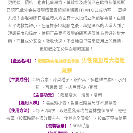
更明顯。價格上也會比較昂貴、其效果及成份已在歐盟及俄羅斯
已認可.此外金裝凝膠精華素超越普通版TITAN GEL成功率——高達
九成！泰坦凝膠在陰莖增大方面有一大批的亞洲顧客喜愛，亞洲
人平均教為短小，在選擇泰坦凝膠之後，超過90%的人增大到了
理想長度和緯度，使用正品泰坦凝膠的顧客評價其為最好的增大
藥，而且成分安全，吸收快速，不會給自己帶來使用上的麻煩，
更加避免在女伴面前的尷尬！
男性陰莖增大增粗
【產品名稱】：
俄羅斯泰坦凝膠金尊版
凝膠
【主要成分】：
結合素，芹菜種子，銀杏葉，多種維生素B，水飛
薊 、百裏香 薑 、肉豆蔻和小豆蔻
【主要功效】：
陰莖增大，增長，增粗
【適用人群】：
陰莖短小者，對自己陰莖尺寸不滿意者
【使用方法】：
每天2兩次。取適量乳膏均勻塗抹整個陰莖，輕輕
按摩（按摩時間在15分鐘左右，使其完全吸收），按每天堅持使用
【包裝容量】：
50ML/瓶