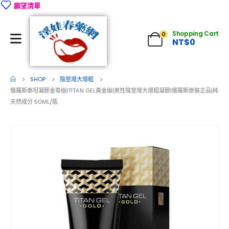
願望清單
Shopping Cart
0
NT$
0
SHOP
陰莖增大增粗
俄羅斯泰坦凝膠金尊版|TITAN GEL黃金版|男性陰莖增大增粗凝膠|俄羅斯原裝正品|純
天然成分 50ML/瓶