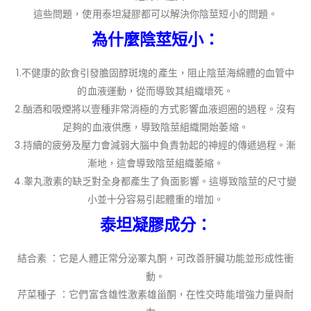
這些問題，使用泰坦凝膠都可以解決你陰莖短小的問題。
為什麼陰莖短小：
1.不健康的飲食引發膽固醇斑塊的產生，阻止陰莖海綿體的血管中
的血液運動，從而導致其組織壞死。
2.酗酒和吸煙將以壹種非常消極的方式影響血液迴圈的過程。沒有
足夠的血液供應，導致陰莖組織開始萎縮。
3.持續的疲勞及壓力會減弱大腦中負責勃起的神經的傳遞過程。漸
漸地，這會導致陰莖組織萎縮。
4.睾丸激素的缺乏對全身都產生了負面影響。這導致陰莖的尺寸變
小並十分容易引起體重的增加。
泰坦凝膠成分：
結合素 ：它是人體正常分泌睪丸酮，可改善肝臟功能並形成性衝
動。
芹菜種子 ：它們富含雄性激素雄甾酮，在性交時能增強力量與耐