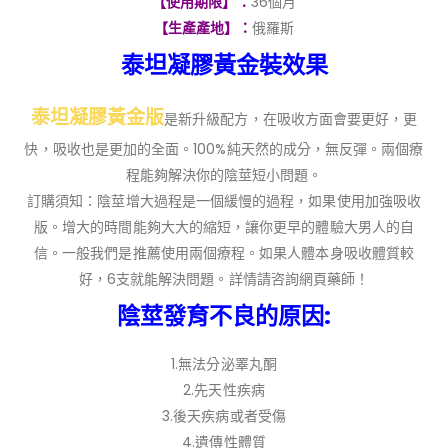
【使用期限】：
36個月
【生產產地】：
俄羅斯
泰坦凝膠黃金裝效果
泰坦凝膠黃金版
是新升級配方，在吸收方面會要更好，更
快，吸收也是更加的全面。100%純天然的成分，無反彈。兩個療
程能夠解決你的陰莖短小問題。
訂購須知：陰莖增大過程是一個緩慢的過程，如果使用加強吸收
版。增大的時間能夠大大的縮短，讓你更早的體驗大男人的自
信。一般我們是推薦使用兩個療程。如果人體本身吸收體質較
好，6支就能解決問題。詳情請咨詢網頁藥師！
陰莖發育不良的原因:
1.無法分泌睪丸酮
2.先天性疾病
3.後天疾病或者受傷
4.遺傳性體質