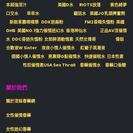
本超強淫汁
美國D水
RIOTS放蕩
紫色綺夢
口交水
乖乖水
聽話水
美國JO乳頭興奮劑
新款車震噴噴樂
DDK迷姦粉
FM2昏睡失憶粉
美國
GHB
美國NO.1強力催情迷幻水
香港神仙水
正品AV淫催情
水
DDC昏迷失憶粉
女郎醉酒動情素
天然女偉哥
偉姐
合歡液W Sister
夜夜小情人催情水
紅蠍子高潮液
德國小情人催情水
黑寡婦G點催情水
快速催眠水
日本性素
性奴催情素USA Sex Thrall
春藥催情水
春藥口香糖
關於我們
關於淫娃春藥網
女性催情春藥
女性迷幻春藥