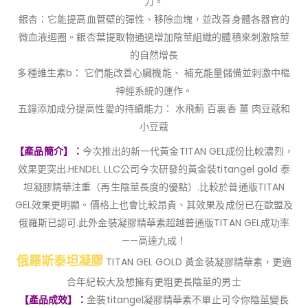
力。
銀杏：它能提高血管壁的彈性、移除血塊，並改善身體各器官的
微血液迴圈。銀杏葉提取物通過增加陰莖組織的體積來刺激陰莖
的自然增長
多種維生素b： 它們能改善心臟機能、 補充能量儲備並刺激中樞
神經系統的運作。
五鐘添加成分提高性愛的持續能力： 水飛薊 百裏香 薑 肉豆蔻和
小豆蔻
【產品簡介】：
今次推出的新一代黃金TITAN GEL成份比較濃烈，
效果更突出.HENDEL LLC公司今次研發的黃金裝titangel gold 泰
坦凝膠精華注重（再生陰莖長度的優點）.比較於普通版TITAN
GEL效果更明顯。價格上也會比較昂貴、其效果及成份已在歐盟及
俄羅斯已認可.此外金裝凝膠精華素超越普通版TITAN GEL成功率
——高達九成！
俄羅斯泰坦凝膠
TITAN GEL GOLD 黃金裝凝膠精華素，更適
合年紀較大及想擁有更粗更長陰莖的男士
【產品成效】：
金裝titangel凝膠精華素不單止可令你陰莖變長