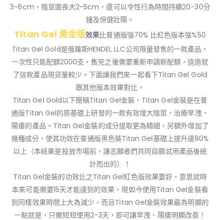
3-6cm，陰莖圍長大2-5cm，還可以令性行為時間持續20-30分
鐘及保健壯陽。
Titan Gel 黃金版
效果
比普通版強70% 比紅色版本強%50
Titan Gel Gold是俄羅斯HENDEL LLC公司限量發售的一款產品，
一次性只能配額2000支，售完之後需要重新申請新配額，這造就
了這款產品現貨量較少。下面讓我們來一起看下Titan Gel Gold
跟其他版本效果對比。
Titan Gel Gold以下簡稱Titan Gel金裝，Titan Gel金裝是在普
通版Titan Gel的原基礎上研發的一款有效增大陰莖，治療早洩、
陽痿的產品。Titan Gel金裝的成分提取更為精細，另額外增加了
幾種成分，使其功效在普通版黑色裝Titan Gel基礎上提升達80%
以上（本結果是投放市場前，讓志願者們共同自願試用產品後統
計而出的）！
Titan Gel金裝的功效比之Titan Gel紅色版效果要好，意思就時
本來可能需要15天才能達到的效果，現如今使用Titan Gel金裝看
到同樣效果時間上大為減少，而且Titan Gel金裝效果最為明顯的
一點就是，只需短短使用2-3天，即可讓早洩、陽痿明顯改善！