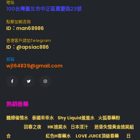
地址
100台灣臺北市中正區寶慶路23號
點擊加賴咨詢
ID：man68986
香港客戶請加Telegram
ID：@apsiac886
郵箱
wj164839@gmail.com
熱銷春藥
騷婦催情水
泰國乖乖水
Shy Liquid羞羞水
火狐春藥粉
回春之夜
HK撿屍水
日本淫汁
迷昏失憶黃金撿屍組
合
紅色H春藥水
LOVE JUICE頂級春藥
日