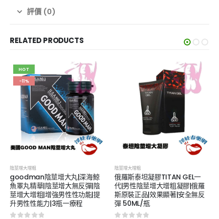
評價 (0)
RELATED PRODUCTS
HOT
-11%
陰莖增大增粗
陰莖增大增粗
goodman陰莖增大丸|深海鯨
俄羅斯泰坦凝膠TITAN GEL一
魚睪丸精華|陰莖增大無反彈|陰
代|男性陰莖增大增粗凝膠|俄羅
莖增大增粗|增強男性性功能|提
斯原裝正品|效果顯著|安全無反
升男性性能力|3瓶一療程
彈 50ML/瓶