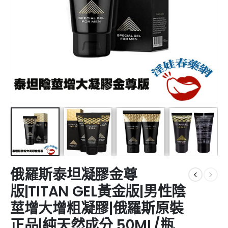
俄羅斯泰坦凝膠金尊
版|TITAN GEL黃金版|男性陰
莖增大增粗凝膠|俄羅斯原裝
正品|純天然成分 50ML/瓶